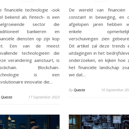
e financiële technologie -ook
De wereld van financiën 
el bekend als Fintech- is een
constant in beweging, en 
nelgroeiende sector die
afgelopen jaren hebben 
raditioneel bankieren en
enkele opmerkelij
inanciële diensten op zijn kop
verschuivingen zien gebeure
et. Een van de meest
Dit artikel zal deze trends 
pvallende technologieën die
uitdagingen in het bedrijfslev
eze verandering aanstuurt, is
onderzoeken, en kijken hoe 
lockchain. Blockchain-
het financiële landschap zoa
echnologie is een
we dat…
volutionaire innovatie die…
By
Questa
16 September 20
y
Questa
17 September 2023