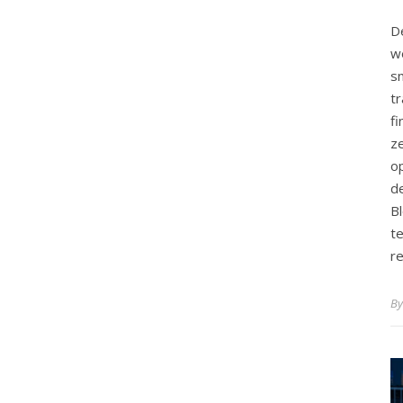
D
w
s
t
f
z
o
d
B
t
re
B