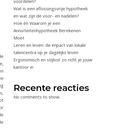
voordelen?
Wat is een aflossingsvrije hypotheek
en wat zijn de voor- en nadelen?
Hoe en Waarom je een
Annuïteitenhypotheek Berekenen
Moet
Leren en leven: de impact van lokale
talencentra op je dagelijks leven
de
Ergonomisch en stijlvol: zo richt je jouw
e,
kantoor in
en
we
ig
Recente reacties
s,
No comments to show.
ot
or
de
de