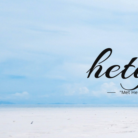
het
"Met Het