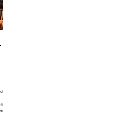
N
ol
et
ee
en