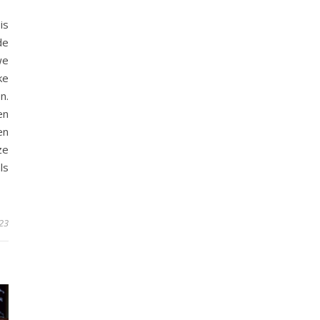
is
de
we
ke
n.
en
en
ze
ls
23