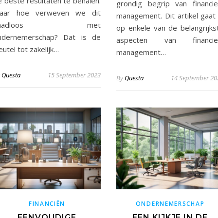
e beste resultaten te behalen.
grondig begrip van financie
aar hoe verweven we dit
management. Dit artikel gaat 
naadloos met
op enkele van de belangrijks
ndernemerschap? Dat is de
aspecten van financie
eutel tot zakelijk…
management…
y
Questa
15 September 2023
By
Questa
14 September 20
FINANCIËN
ONDERNEMERSCHAP
EENVOUDIGE
EEN KIJKJE IN DE