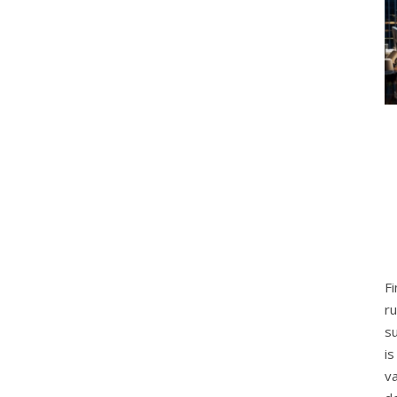
F
r
s
i
v