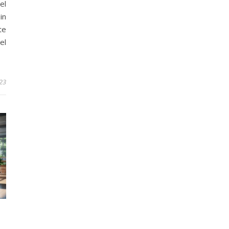
el
in
te
el
23