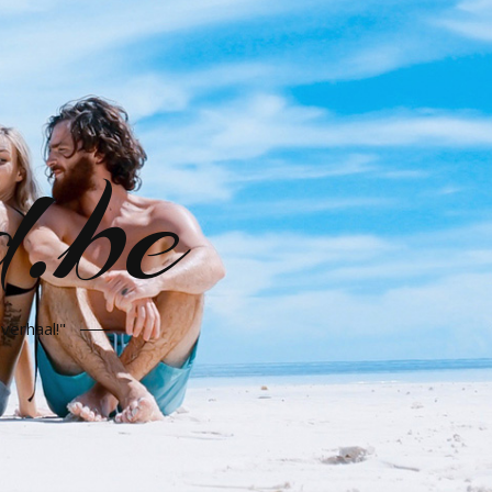
d.be
verhaal!"