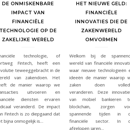
DE ONMISKENBARE
HET NIEUWE GELD:
IMPACT VAN
FINANCIËLE
FINANCIËLE
INNOVATIES DIE DE
TECHNOLOGIE OP DE
ZAKENWERELD
ZAKELIJKE WERELD
OMVORMEN
inanciële technologie, of
Welkom bij de spannen
ortweg Fintech, heeft een
wereld van financiële innovati
evolutie teweeggebracht in de
waar nieuwe technologieën 
ereld van zakendoen. Het
ideeën de manier waarop 
eeft de manier waarop we
zaken doen volled
ransacties uitvoeren en
veranderen. Deze innovatie
inanciële diensten ervaren
van mobiel bankieren t
adicaal veranderd. De impact
blockchain, zorgen vo
an Fintech is zo diepgaand dat
spannende tijden in 
t bijna onmogelijk is…
financiële sector. In 
afgelopen jaren…