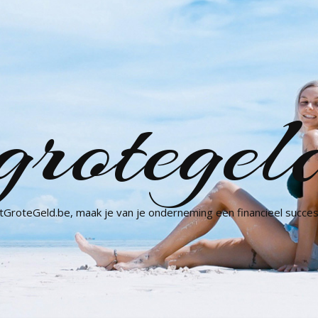
grotegel
GroteGeld.be, maak je van je onderneming een financieel succes