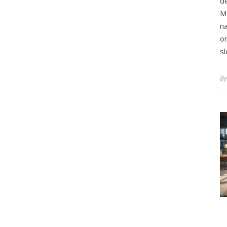
d
M
o
sl
B