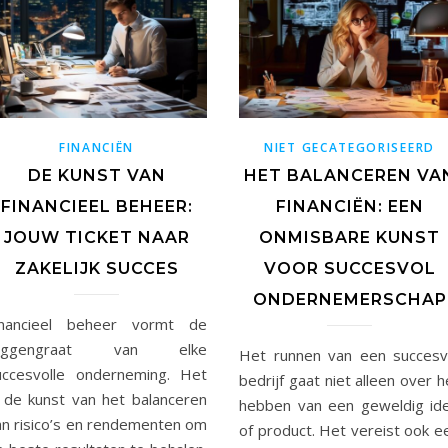
FINANCIËN
NIET GECATEGORISEERD
DE KUNST VAN
HET BALANCEREN VA
FINANCIEEL BEHEER:
FINANCIËN: EEN
JOUW TICKET NAAR
ONMISBARE KUNST
ZAKELIJK SUCCES
VOOR SUCCESVOL
ONDERNEMERSCHAP
inancieel beheer vormt de
uggengraat van elke
Het runnen van een succesv
uccesvolle onderneming. Het
bedrijf gaat niet alleen over h
s de kunst van het balanceren
hebben van een geweldig id
an risico’s en rendementen om
of product. Het vereist ook e