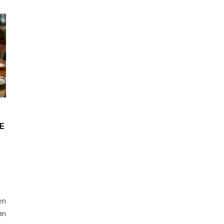
E
T
en
an