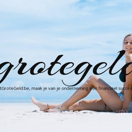
grotegel
GroteGeld.be, maak je van je onderneming een financieel succes