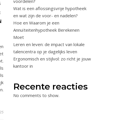
voordelen?
G
Wat is een aflossingsvrije hypotheek
:
en wat zijn de voor- en nadelen?
N
Hoe en Waarom je een
Annuïteitenhypotheek Berekenen
Moet
Leren en leven: de impact van lokale
en
talencentra op je dagelijks leven
et
Ergonomisch en stijlvol: zo richt je jouw
t.
kantoor in
ls
ls
jk
Recente reacties
n.
No comments to show.
25