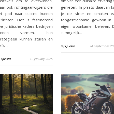
bstakels om te overwinnen,
om van een culinaire ervaring 
aar ook richtingaanwijzers die
genieten. In plaats daarvan k
et pad naar succes kunnen
je de sfeer en smaken v
erlichten. Het is fascinerend
topgastronomie gewoon in 
oe juridische kaders bedrijven
eigen woonkamer beleven. D
unnen vormen, hun
is mogelijk…
trategieën kunnen sturen en
elfs…
By
Questa
24 September 20
y
Questa
10 January 2025