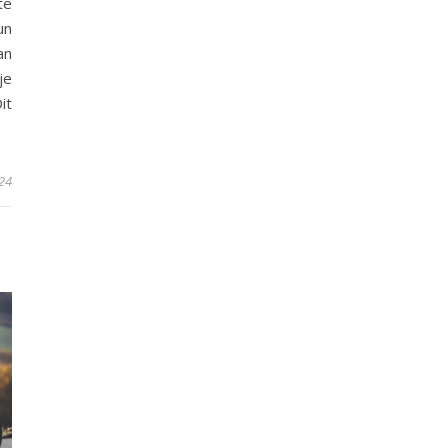
te
un
an
je
it
24