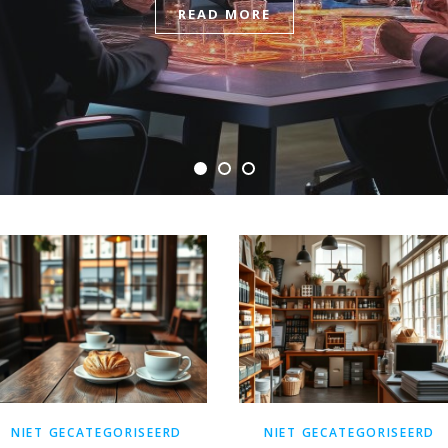
READ MORE
READ MORE
NIET GECATEGORISEERD
NIET GECATEGORISEERD