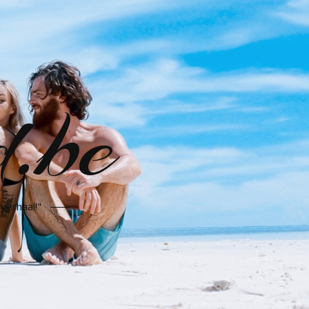
d.be
verhaal!"