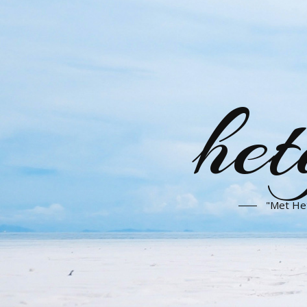
het
"Met Het