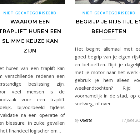
NIET GECATEGORISEERD
NIET GECATEGORISEERD
WAAROM EEN
BEGRIJP JE RIJSTIJL E
TRAPLIFT HUREN EEN
BEHOEFTEN
SLIMME KEUZE KAN
Het begint allemaal met e
ZIJN
goed begrip van je eigen rijsti
en behoeften. Rijd je dagelij
et huren van een traplift kan
met je motor naar het werk 
m verschillende redenen een
gebruik je hem alleen vo
erstandige beslissing zijn.
weekendtochten? Rijd 
oor veel mensen is de
voornamelijk in de stad, op 
oodzaak voor een traplift
snelweg, of over…
ijdelijk, bijvoorbeeld tijdens
evalidatie na een operatie of
By
Questa
17 June 2
en blessure. In zulke gevallen
 het financieel logischer om…