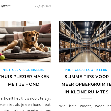
y
Questa
19 July 2024
NIET GECATEGORISEERD
NIET GECATEGORISEERD
THUIS PLEZIER MAKEN
SLIMME TIPS VOOR
MET JE HOND
MEER OPBERGRUIMT
IN KLEINE RUIMTES
ai hoeft het thuis nooit te zijn,
ker niet als je een hond hebt.
Wie klein woont, weet h
r zijn talloze manieren om