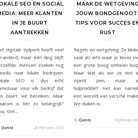
OKALE SEO EN SOCIAL
MAAK DE WETGEVIN
MEDIA: MEER KLANTEN
JOUW BONDGENOOT
IN JE BUURT
TIPS VOOR SUCCES E
AANTREKKEN
RUST
t digitale tijdperk heeft veel
Regels en wetgeving. Ze klink
eranderd, maar één ding blijft
vaak als iets waar je liever m
etzelfde: mensen zoeken nog
een grote boog omheen loop
teeds naar lokale bedrijven.
Maar wat als we ze niet a
okale SEO is dus echt
vijand zien, maar a
nmisbaar voor elk bedrijf dat
hulpmiddel? Het kan nameli
ijn buurt wil bereiken. Maar
een wereld van verschil make
aarom is het zo belangrijk?
We duiken in…
ou, stel…
By
Questa
10 January 20
y
Questa
20 February 2025