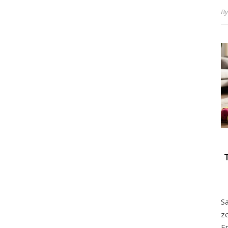
B
Sa
ze
E