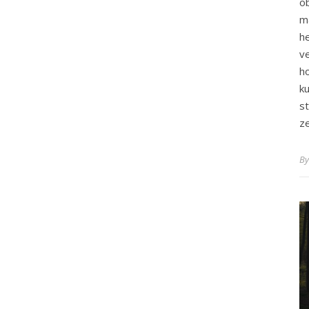
o
m
h
v
h
k
s
z
B