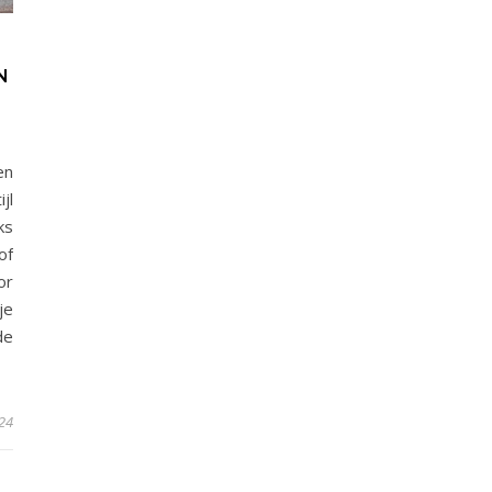
N
en
jl
ks
of
or
je
de
024