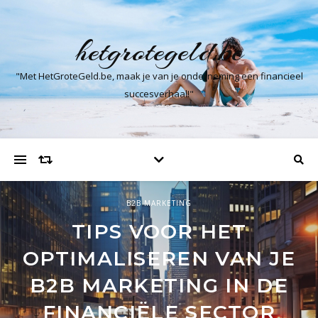
hetgrotegeld.be
"Met HetGroteGeld.be, maak je van je onderneming een financieel
succesverhaal!"
B2B MARKETING
ONDERNEMERSCHAP
START-UPS
TIPS VOOR HET
INVESTERINGSFONDSEN:
DE VOORDELEN VAN
OPTIMALISEREN VAN JE
DE SLEUTEL TOT SUCCES
GEHUURDE
B2B MARKETING IN DE
KOELOPLOSSINGEN
VOOR START-UPS
FINANCIËLE SECTOR