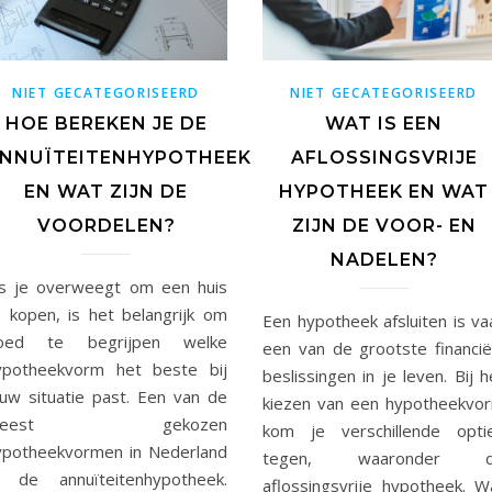
NIET GECATEGORISEERD
NIET GECATEGORISEERD
HOE BEREKEN JE DE
WAT IS EEN
NNUÏTEITENHYPOTHEEK
AFLOSSINGSVRIJE
EN WAT ZIJN DE
HYPOTHEEK EN WAT
VOORDELEN?
ZIJN DE VOOR- EN
NADELEN?
ls je overweegt om een huis
e kopen, is het belangrijk om
Een hypotheek afsluiten is va
oed te begrijpen welke
een van de grootste financië
ypotheekvorm het beste bij
beslissingen in je leven. Bij h
ouw situatie past. Een van de
kiezen van een hypotheekvo
meest gekozen
kom je verschillende opti
ypotheekvormen in Nederland
tegen, waaronder 
s de annuïteitenhypotheek.
aflossingsvrije hypotheek. W