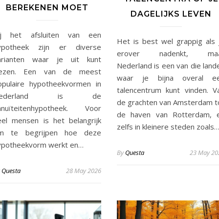
BEREKENEN MOET
DAGELIJKS LEVEN
ij het afsluiten van een
Het is best wel grappig als 
ypotheek zijn er diverse
erover nadenkt, ma
arianten waar je uit kunt
Nederland is een van die land
iezen. Een van de meest
waar je bijna overal e
opulaire hypotheekvormen in
talencentrum kunt vinden. V
Nederland is de
de grachten van Amsterdam t
nnuïteitenhypotheek. Voor
de haven van Rotterdam, 
eel mensen is het belangrijk
zelfs in kleinere steden zoals
m te begrijpen hoe deze
ypotheekvorm werkt en…
By
Questa
23 May 20
y
Questa
28 May 2026