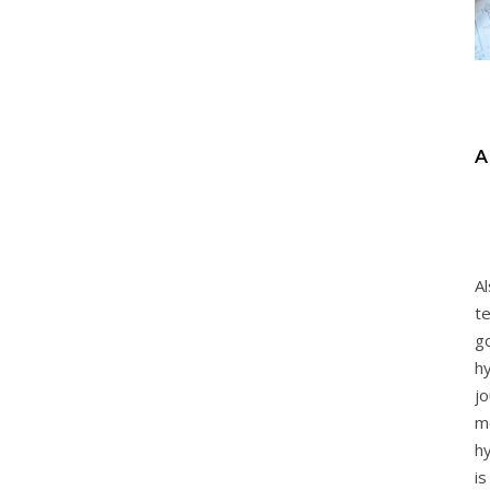
A
A
t
g
h
j
h
i