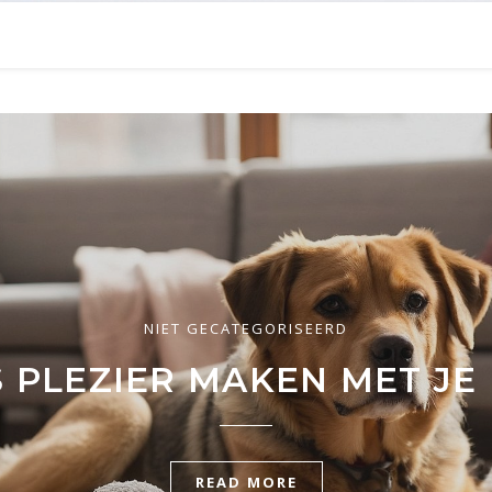
ONDERNEMERSCHAP
FINANCIËN
NIET GECATEGORISEERD
UNST VAN FINANCIEEL BE
 VOORDELEN VAN GEHUU
S PLEZIER MAKEN MET JE
TICKET NAAR ZAKELIJK 
KOELOPLOSSINGEN
READ MORE