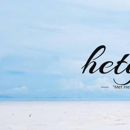
het
"Met Het