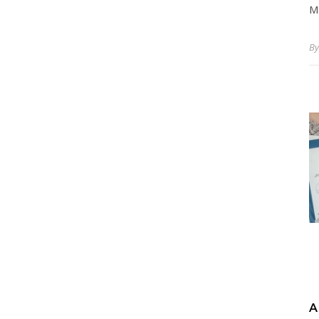
M
B
A