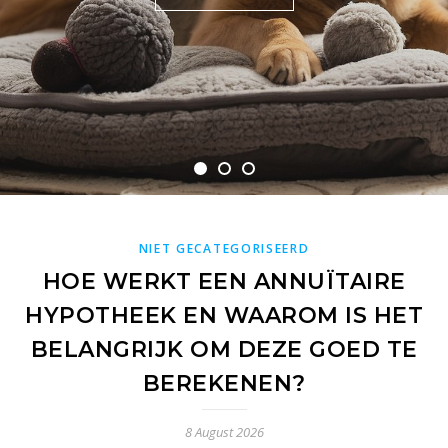
READ MORE
READ MORE
NIET GECATEGORISEERD
HOE WERKT EEN ANNUÏTAIRE
HYPOTHEEK EN WAAROM IS HET
BELANGRIJK OM DEZE GOED TE
BEREKENEN?
8 August 2026