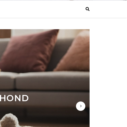
HEER:
RDE
 HOND
SUCCES