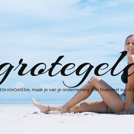
grotegel
GroteGeld.be, maak je van je onderneming een financieel succes