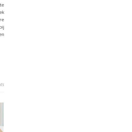
te
ek
ire
ij
en
ts