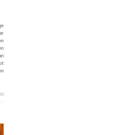
je
ar
en
en
an
ot
en
…
26