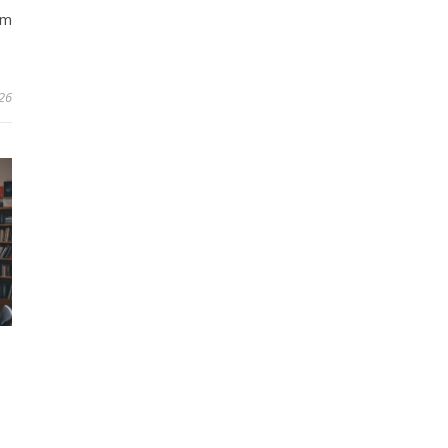
rm
026