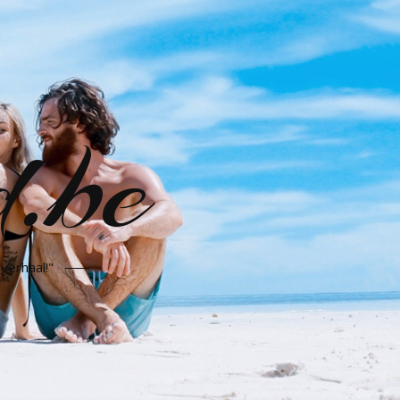
d.be
verhaal!"