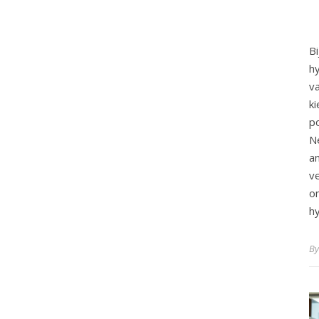
B
h
v
k
p
a
v
o
h
B