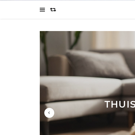
DE K
DE
THUI
JOUW 