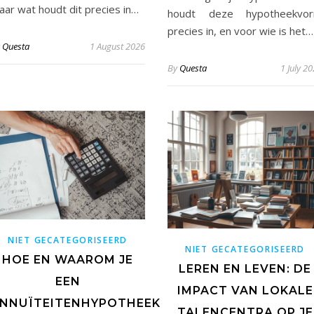
aar wat houdt dit precies in…
houdt deze hypotheekvo
precies in, en voor wie is het…
y
Questa
1 August 2026
By
Questa
1 July 2
NIET GECATEGORISEERD
NIET GECATEGORISEERD
HOE EN WAAROM JE
LEREN EN LEVEN: DE
EEN
IMPACT VAN LOKALE
NNUÏTEITENHYPOTHEEK
TALENCENTRA OP JE