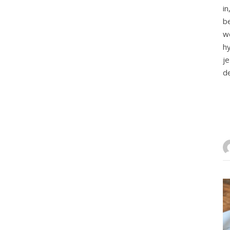
in
be
we
h
j
d