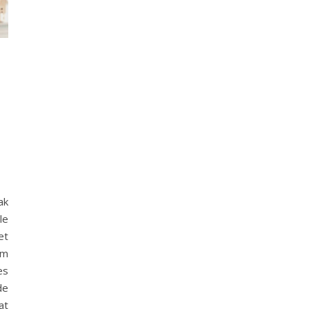
ak
le
et
rm
es
de
at