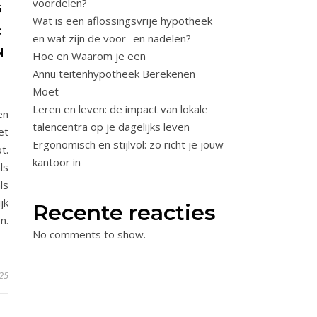
voordelen?
G
Wat is een aflossingsvrije hypotheek
:
en wat zijn de voor- en nadelen?
N
Hoe en Waarom je een
Annuïteitenhypotheek Berekenen
Moet
Leren en leven: de impact van lokale
en
talencentra op je dagelijks leven
et
Ergonomisch en stijlvol: zo richt je jouw
t.
kantoor in
ls
ls
jk
Recente reacties
n.
No comments to show.
25