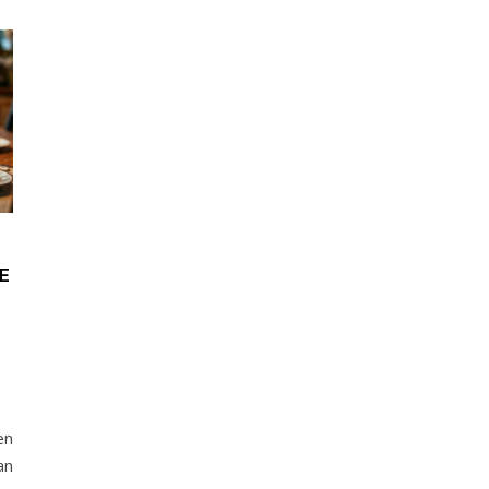
E
T
en
an