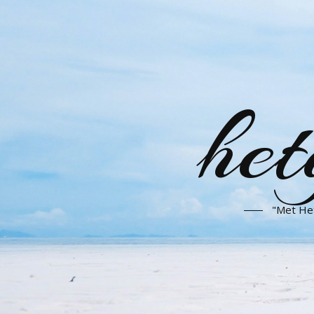
het
"Met Het