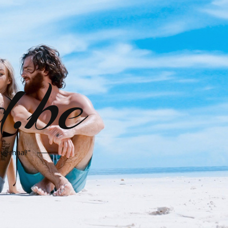
d.be
verhaal!"