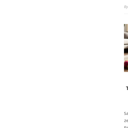
B
Sa
ze
E