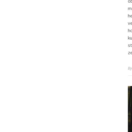
o
m
h
v
h
k
s
z
B