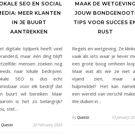
OKALE SEO EN SOCIAL
MAAK DE WETGEVIN
MEDIA: MEER KLANTEN
JOUW BONDGENOOT
IN JE BUURT
TIPS VOOR SUCCES E
AANTREKKEN
RUST
t digitale tijdperk heeft veel
Regels en wetgeving. Ze klink
eranderd, maar één ding blijft
vaak als iets waar je liever m
etzelfde: mensen zoeken nog
een grote boog omheen loop
teeds naar lokale bedrijven.
Maar wat als we ze niet a
okale SEO is dus echt
vijand zien, maar a
nmisbaar voor elk bedrijf dat
hulpmiddel? Het kan nameli
ijn buurt wil bereiken. Maar
een wereld van verschil make
aarom is het zo belangrijk?
We duiken in…
ou, stel…
By
Questa
10 January 20
y
Questa
20 February 2025