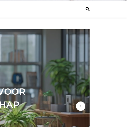
STE
 VOOR
T ZIJN
CIËLE
HAP