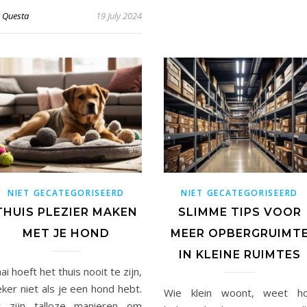
y
Questa
19 July 2024
NIET GECATEGORISEERD
NIET GECATEGORISEERD
THUIS PLEZIER MAKEN
SLIMME TIPS VOOR
MET JE HOND
MEER OPBERGRUIMT
IN KLEINE RUIMTES
ai hoeft het thuis nooit te zijn,
ker niet als je een hond hebt.
Wie klein woont, weet h
r zijn talloze manieren om