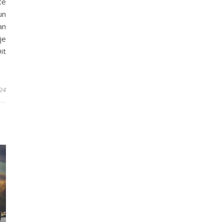
te
un
an
je
it
24