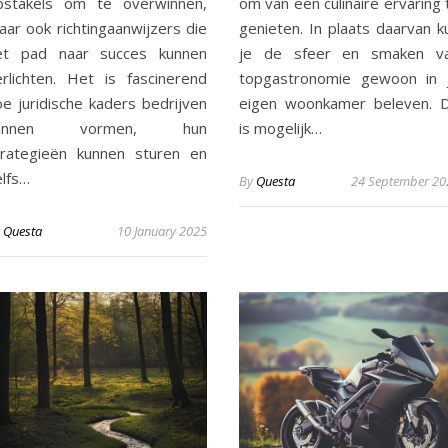
bstakels om te overwinnen,
om van een culinaire ervaring 
aar ook richtingaanwijzers die
genieten. In plaats daarvan k
et pad naar succes kunnen
je de sfeer en smaken v
erlichten. Het is fascinerend
topgastronomie gewoon in 
oe juridische kaders bedrijven
eigen woonkamer beleven. D
unnen vormen, hun
is mogelijk…
trategieën kunnen sturen en
elfs…
By
Questa
24 September 20
y
Questa
10 January 2025