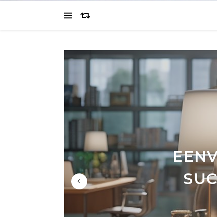
VE
EENV
ANNUÏ
BEDR
SU