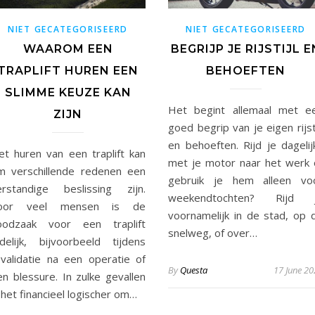
NIET GECATEGORISEERD
NIET GECATEGORISEERD
WAAROM EEN
BEGRIJP JE RIJSTIJL E
TRAPLIFT HUREN EEN
BEHOEFTEN
SLIMME KEUZE KAN
Het begint allemaal met e
ZIJN
goed begrip van je eigen rijsti
en behoeften. Rijd je dagelij
et huren van een traplift kan
met je motor naar het werk 
m verschillende redenen een
gebruik je hem alleen vo
erstandige beslissing zijn.
weekendtochten? Rijd 
oor veel mensen is de
voornamelijk in de stad, op 
oodzaak voor een traplift
snelweg, of over…
ijdelijk, bijvoorbeeld tijdens
evalidatie na een operatie of
By
Questa
17 June 2
en blessure. In zulke gevallen
 het financieel logischer om…