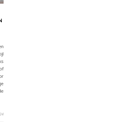
N
en
jl
ks
of
or
je
de
024