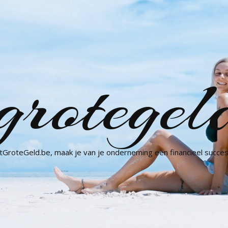
grotegel
GroteGeld.be, maak je van je onderneming een financieel succes