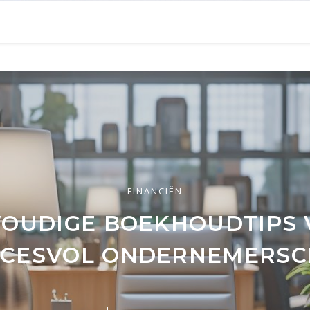
NIET GECATEGORISEERD
FINANCIËN
FINANCIËN
RKENNING VAN DE NIEUW
HOE BEREKEN JE DE
OUDIGE BOEKHOUDTIPS
TEITENHYPOTHEEK EN WA
IJFSTRENDS IN DE FINAN
CCESVOL ONDERNEMERSC
DE VOORDELEN?
WERELD