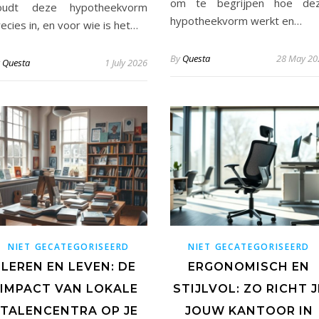
om te begrijpen hoe de
oudt deze hypotheekvorm
hypotheekvorm werkt en…
ecies in, en voor wie is het…
By
Questa
28 May 20
y
Questa
1 July 2026
NIET GECATEGORISEERD
NIET GECATEGORISEERD
LEREN EN LEVEN: DE
ERGONOMISCH EN
IMPACT VAN LOKALE
STIJLVOL: ZO RICHT J
TALENCENTRA OP JE
JOUW KANTOOR IN