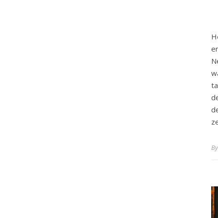
H
e
N
w
t
d
d
ze
B