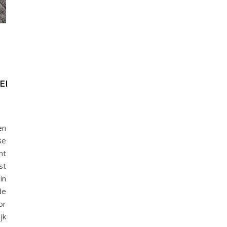
EEK
en
se
nt
st
in
e
or
jk