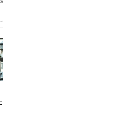
ze
26
E