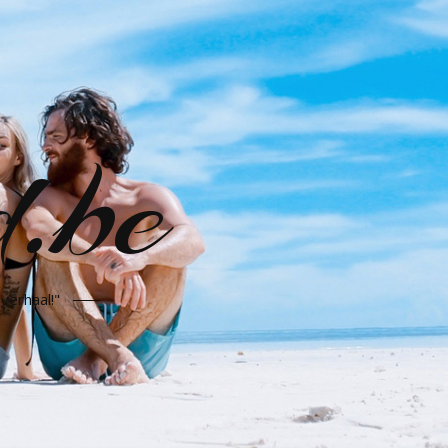
d.be
verhaal!"