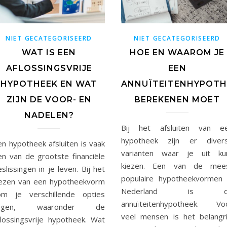
NIET GECATEGORISEERD
NIET GECATEGORISEERD
WAT IS EEN
HOE EN WAAROM JE
AFLOSSINGSVRIJE
EEN
HYPOTHEEK EN WAT
ANNUÏTEITENHYPOTH
ZIJN DE VOOR- EN
BEREKENEN MOET
NADELEN?
Bij het afsluiten van e
hypotheek zijn er diver
en hypotheek afsluiten is vaak
varianten waar je uit ku
en van de grootste financiële
kiezen. Een van de mee
slissingen in je leven. Bij het
populaire hypotheekvormen 
iezen van een hypotheekvorm
Nederland is d
om je verschillende opties
annuïteitenhypotheek. Vo
egen, waaronder de
veel mensen is het belangri
flossingsvrije hypotheek. Wat