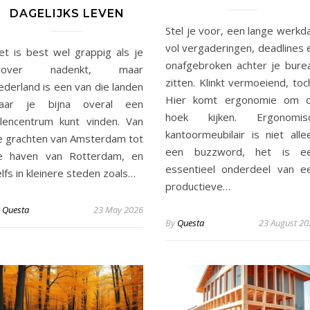
DAGELIJKS LEVEN
Stel je voor, een lange werkd
vol vergaderingen, deadlines 
et is best wel grappig als je
onafgebroken achter je bure
rover nadenkt, maar
zitten. Klinkt vermoeiend, toc
ederland is een van die landen
Hier komt ergonomie om 
aar je bijna overal een
hoek kijken. Ergonomis
alencentrum kunt vinden. Van
kantoormeubilair is niet alle
e grachten van Amsterdam tot
een buzzword, het is e
e haven van Rotterdam, en
essentieel onderdeel van e
lfs in kleinere steden zoals…
productieve…
y
Questa
23 May 2026
By
Questa
23 August 20