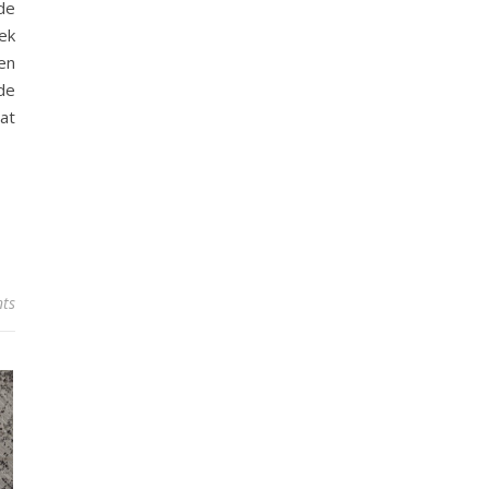
de
ek
en
de
at
ts