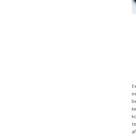
E
e
be
k
k
t
a