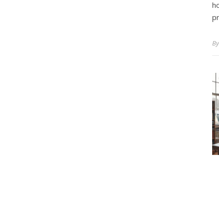
h
pr
B