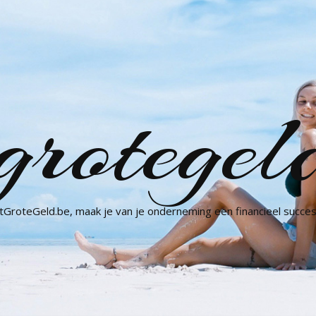
grotegel
GroteGeld.be, maak je van je onderneming een financieel succes