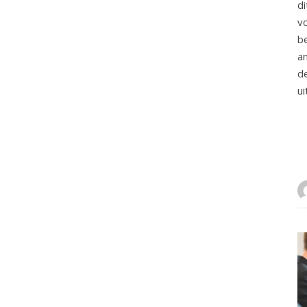
d
v
b
a
d
ui