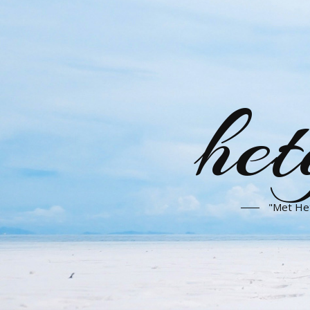
het
"Met Het