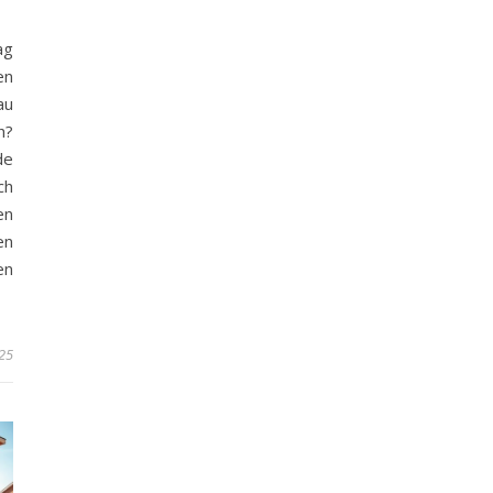
ag
en
au
h?
de
ch
en
en
en
25